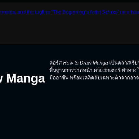
คอร์ส
How to Draw Manga
เป็นคลาสเรียน
พื้นฐานการวาดหน้า คาแรกเตอร์ ท่าทา
aw Manga
มืออาชีพ พร้อมเคล็ดลับเฉพาะตัวจากอา