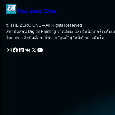
The Zero One
© THE ZERO ONE – All Rights Reserved
สถาบันสอน Digital Painting วาดมังงะ และปั้นฟิกเกอร์ระดับ
ไทย สร้างศิลปินมืออาชีพจาก “ศูนย์” สู่ “หนึ่ง” อย่างมั่นใจ
Instagram
Facebook
LinkedIn
VK
X
YouTube