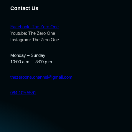
Contact Us
Facebook: The Zero One
Youtube: The Zero One
Instagram: The Zero One
Monday – Sunday
10:00 a.m. – 8:00 p.m.
thezeroone.channel@gmail.com
084 109 5591