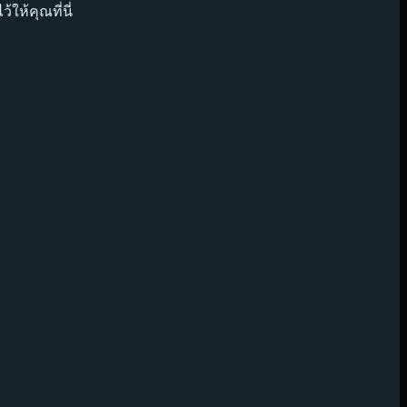
ให้คุณที่นี่