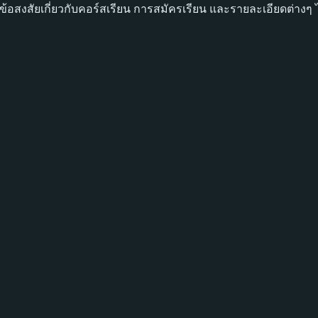
อสงสัยเกี่ยวกับคอร์สเรียน การสมัครเรียน และรายละเอียดต่างๆ ไว้